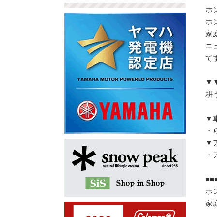
ホ
ホ
家
ニ
て
▼
耕う
▼
・ら
▼
・
■■
ホ
家