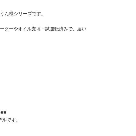
耕うん機シリーズです。
ターターやオイル充填・試運転済みで、届い
■■
モデルです。