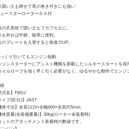
り固い土も耕せて草の巻き付きにも強い
ニュースターローターＤＸ付
自の爪形状で固い土もフカフカ土に。
爪を外せば中耕、除草に便利。
右のプレートを入替すると推進力UP。
ゆっくり引いてもエンジン始動
ンジンスターターにアシスト機構を搭載したシルキースタートを採
コイルロープを強く早く引く必要がなく、ゆるやかな動作でエンジ
仕様
型式名】FBGJ
イプ(区分)】JAST
体寸法】全長1115×全幅600×全高975mm
機体質量(全装備重量)】30kg(ローター未装着時)
セットのアタッチメント装着時の数値です。
エンジン】