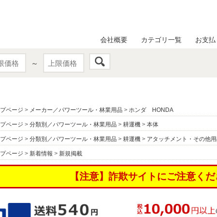
会社概要
カテゴリ一覧
お支払
～
プページ
>
メーカー／パワーツール・林業用品
>
ホンダ HONDA
プページ
>
分類別／パワーツール・林業用品
>
耕運機
>
本体
プページ
>
分類別／パワーツール・林業用品
>
耕運機
>
アタッチメント・その他用
プページ
>
新着情報
>
新規掲載
【注意】詐欺サイトにご注意くだ