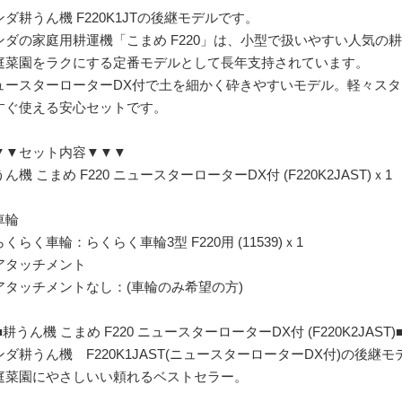
ンダ耕うん機 F220K1JTの後継モデルです。
ンダの家庭用耕運機「こまめ F220」は、小型で扱いやすい人気の
庭菜園をラクにする定番モデルとして長年支持されています。
ュースターローターDX付で土を細かく砕きやすいモデル。軽々ス
すぐ使える安心セットです。
▼▼セット内容▼▼▼
ん機 こまめ F220 ニュースターローターDX付 (F220K2JAST)ｘ1
車輪
くらく車輪：らくらく車輪3型 F220用 (11539)ｘ1
アタッチメント
アタッチメントなし：(車輪のみ希望の方)
■耕うん機 こまめ F220 ニュースターローターDX付 (F220K2JAST)■
ンダ耕うん機 F220K1JAST(ニュースターローターDX付)の後継
庭菜園にやさしいい頼れるベストセラー。