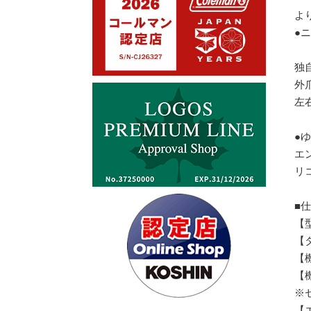
よ
●
独
外
左
●
エ
リ
■
【
【タ
【機
【
※
【