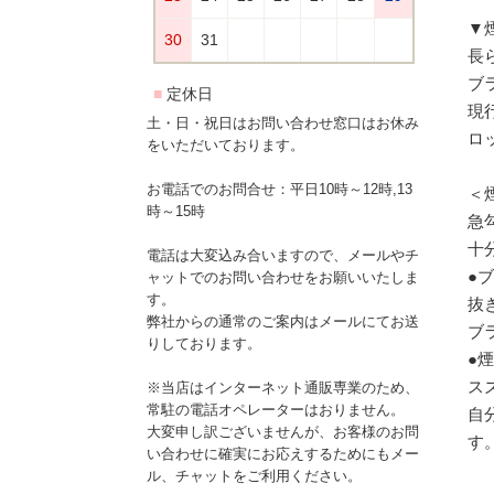
▼
長
ブ
現
土・日・祝日はお問い合わせ窓口はお休み
ロ
をいただいております。
お電話でのお問合せ：平日10時～12時,13
＜
時～15時
急
十
電話は大変込み合いますので、メールやチ
●
ャットでのお問い合わせをお願いいたしま
す。
抜
弊社からの通常のご案内はメールにてお送
ブ
りしております。
●
ス
※当店はインターネット通販専業のため、
常駐の電話オペレーターはおりません。
自
大変申し訳ございませんが、お客様のお問
す
い合わせに確実にお応えするためにもメー
ル、チャットをご利用ください。