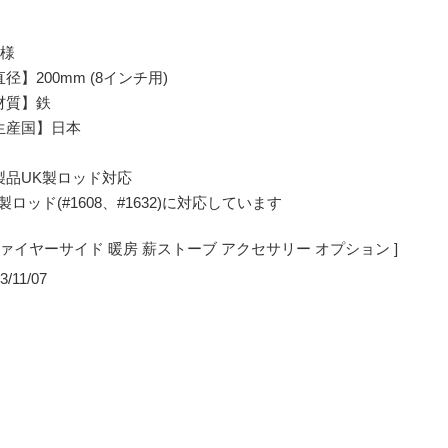
仕様
径】200mm (8インチ用)
材質】鉄
生産国】日本
製品UK製ロッド対応
製ロッド(#1608、#1632)に対応しています
 ファイヤーサイド 暖房 薪ストーブ アクセサリー オプション ]
3/11/07