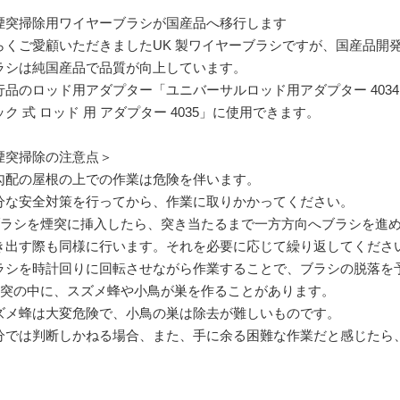
煙突掃除用ワイヤーブラシが国産品へ移行します
らくご愛顧いただきましたUK 製ワイヤーブラシですが、国産品開
ラシは純国産品で品質が向上しています。
行品のロッド用アダプター「ユニバーサルロッド用アダプター 4034
ック 式 ロッド 用 アダプター 4035」に使用できます。
煙突掃除の注意点＞
勾配の屋根の上での作業は危険を伴います。
分な安全対策を行ってから、作業に取りかかってください。
ブラシを煙突に挿入したら、突き当たるまで一方方向へブラシを進
き出す際も同様に行います。それを必要に応じて繰り返してくださ
ラシを時計回りに回転させながら作業することで、ブラシの脱落を
煙突の中に、スズメ蜂や小鳥が巣を作ることがあります。
ズメ蜂は大変危険で、小鳥の巣は除去が難しいものです。
分では判断しかねる場合、また、手に余る困難な作業だと感じたら
。