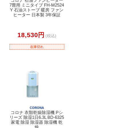
コロナ 石油ファンヒーター
7畳用 ミニタイプ FH-M2524
Y 石油ストーブ 暖房 ファン
ヒーター 日本製 3年保証
18,530円
(税込)
在庫切れ
CORONA
コロナ 衣類乾燥除湿機 Pシ
リーズ 除湿1日6.3L BD-6325
家電 除湿 除湿器 除湿機 乾
燥