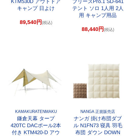
KTM530D アウトドア
ブリーズPro.1 SD-641
キャンプ 日よけ
テント ソロ 1人用 2人
用 キャンプ用品
89,540円
(税込)
88,440円
(税込)
KAMAKURATENMAKU
NANGA 正規販売店
鎌倉天幕 タープ
ナンガ 掛け布団ダブ
420TC DACポール2本
ル N1FN73 寝具 羽毛
付き KTM420-D アウ
布団 ダウン DOWN