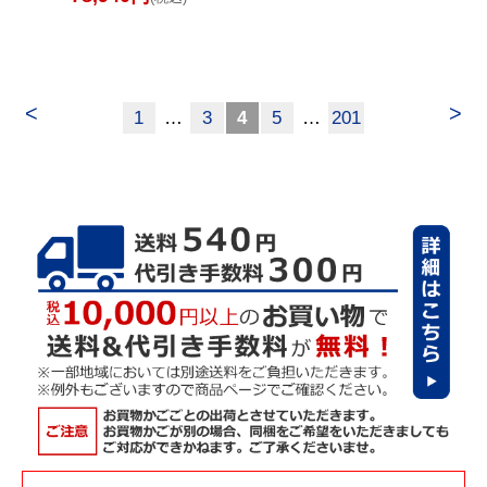
<
>
1
…
3
4
5
…
201