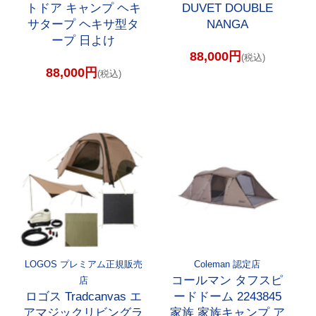
トドア キャンプ ヘキ
DUVET DOUBLE
サタープ ヘキサ型タ
NANGA
ープ 日よけ
88,000円
(税込)
88,000円
(税込)
LOGOS プレミアム正規販売
Coleman 認定店
コールマン タフスピ
店
ロゴス Tradcanvas エ
ードドーム 2243845
アマジックリビングラ
家族 家族キャンプ ア