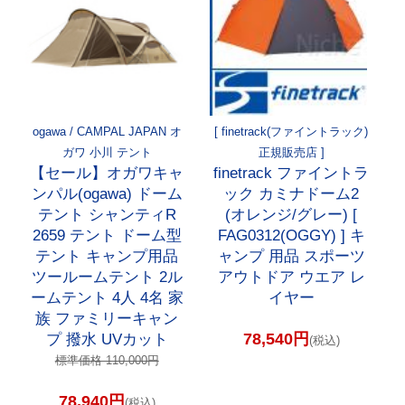
ogawa / CAMPAL JAPAN オ
[ finetrack(ファイントラック)
ガワ 小川 テント
正規販売店 ]
【セール】オガワキャ
finetrack ファイントラ
ンパル(ogawa) ドーム
ック カミナドーム2
テント シャンティR
(オレンジ/グレー) [
2659 テント ドーム型
FAG0312(OGGY) ] キ
テント キャンプ用品
ャンプ 用品 スポーツ
ツールームテント 2ル
アウトドア ウエア レ
ームテント 4人 4名 家
イヤー
族 ファミリーキャン
78,540円
プ 撥水 UVカット
(税込)
標準価格 110,000円
78,940円
(税込)