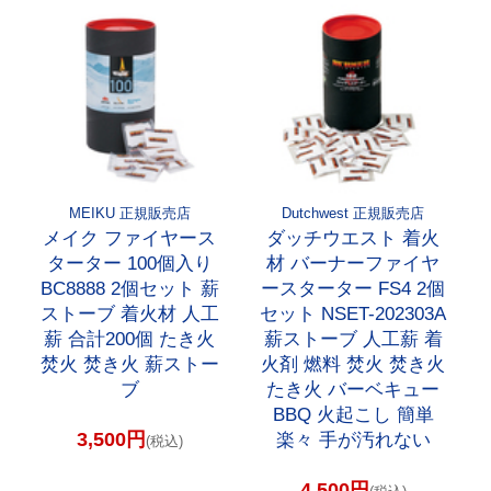
MEIKU 正規販売店
Dutchwest 正規販売店
メイク ファイヤース
ダッチウエスト 着火
ターター 100個入り
材 バーナーファイヤ
BC8888 2個セット 薪
ースターター FS4 2個
ストーブ 着火材 人工
セット NSET-202303A
薪 合計200個 たき火
薪ストーブ 人工薪 着
焚火 焚き火 薪ストー
火剤 燃料 焚火 焚き火
ブ
たき火 バーベキュー
BBQ 火起こし 簡単
3,500円
楽々 手が汚れない
(税込)
4,500円