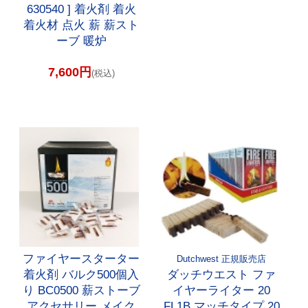
630540 ] 着火剤 着火
着火材 点火 薪 薪スト
ーブ 暖炉
7,600円
(税込)
ファイヤースターター
Dutchwest 正規販売店
着火剤 バルク500個入
ダッチウエスト ファ
り BC0500 薪ストーブ
イヤーライター 20
アクセサリー メイク
FL1B マッチタイプ 20