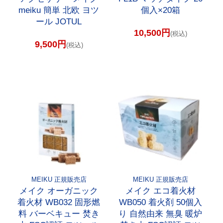
meiku 簡単 北欧 ヨツ
個入×20箱
ール JOTUL
10,500円
(税込)
9,500円
(税込)
MEIKU 正規販売店
MEIKU 正規販売店
メイク オーガニック
メイク エコ着火材
着火材 WB032 固形燃
WB050 着火剤 50個入
料 バーベキュー 焚き
り 自然由来 無臭 暖炉