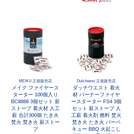
(税込)
MEIKU 正規販売店
Dutchwest 正規販売店
メイク ファイヤース
ダッチウエスト 着火
ターター 100個入り
材 バーナーファイヤ
BC8888 3個セット 薪
ースターター FS4 3個
ストーブ 着火材 人工
セット 薪ストーブ 人
薪 合計300個 たき火
工薪 着火剤 燃料 焚火
焚火 焚き火 薪ストー
焚き火 たき火 バーベ
ブ
キュー BBQ 火起こし