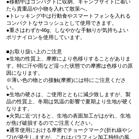
●移動中はコンパクトに収納、キャンプサイトに着い
たら貴重品や小物を入れて散策へ。
●トレッキング中は行動食やスマートフォンを入れる
コンパクトなサコッシュとして使用できます。
●重さはわずか46g、しなやかな手触りが気持ちよい
ポリナイロンを使用しています。
■お取り扱い上のご注意
●生地の性質上、摩擦により色移りすることがありま
す。特に汗や雨など湿った状態での摩擦は色移りの原
因になります。
※薄い色の物との接触(摩擦)には特にご注意くださ
い。
●生地の硬さは、ご使用とともに減少致しますが、製
品の性質上、冬期は気温の影響で夏期より生地が硬く
なります。
●火気に近づけると、生地の表面加工がはがれ、生地
が焦げ破損するのでご注意ください。
●通常使用における摩擦でチョークマーク(折れ線やシ
ワ)が発生しますが、これはパラフィン加工独特の風