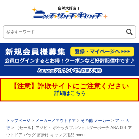
【注意】詐欺サイトにご注意ください
詳細はこちら
トップページ
>
メーカー／アウトドア
>
その他 メーカー
>
ア ～ カ
行
> 【セール】アソビト ポケッタブルショルダーポーチ ABA-001 ア
ウトドア バッグ 肩掛け キャンプ用品 nocu