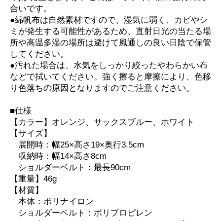
合いです。
●綿帆布は自然素材ですので、湿気に弱く、カビやシ
ミが発生する可能性があるため、直射日光の当たる場
所や高温多湿の場所は避けて風通しの良い日陰で保管
してください。
●汚れた場合は、水気をしっかり絞ったやわらかい布
などで拭いてください。強く擦ると摩擦により、色移
り色落ちの原因となりますのでご注意ください。
■仕様
【カラー】オレンジ、サックスブルー、ホワイト
【サイズ】
展開時：幅25×高さ19×奥行3.5cm
収納時：幅14×高さ8cm
ショルダーベルト：最長90cm
【重量】46g
【材質】
本体：ポリナイロン
ショルダーベルト：ポリプロピレン